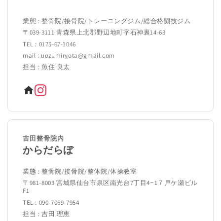
業態 : 整骨院/接骨院/トレーニングジム/総合格闘技ジム
〒039-3111 青森県上北郡野辺地町字石神裏14-63
TEL : 0175-67-1046
mail : uozumiryota@gmail.com
担当 : 魚住 良太
吉田整骨院内
からだらぼ
業態 : 整骨院/接骨院/整体院/体操教室
〒981-8003 宮城県仙台市泉区南光台7丁目4−1７戸ケ瀬ビル
F1
TEL : 090-7069-7954
担当 : 吉田 理恵